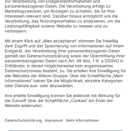
Anochin, Roters & Kollegen
Podbielskistraße 158
30177 Hannover
info@ark-hannover.de
Impressum
Datenschutz
Barrierefreiheitserklärung
Cookies