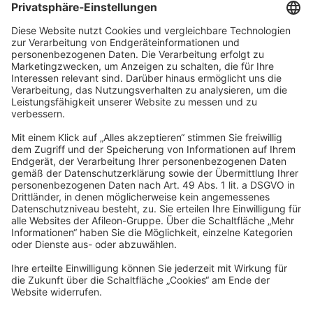
Anochin, Roters & Kollegen GmbH
Wirtschaftsprüfungsgesellschaft, Steuerberatung
Podbielskistraße 158
30177 Hannover
info@ark-hannover.de
Impressum
Datenschutz
Barrierefreiheitserklärung
Cookies